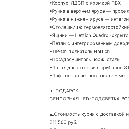
•Корпус: ЛДСП с кромкой ПВХ
•Ручка в верхнем ярусе — профи
•Ручка в нижнем ярусе — интегри
•Столешница: термовлагостойкий
•Ящики — Hettich Quadro (скрыто
•Петли с интегрированным дово
•TIP-ON толкатель Hettich
•Посудосушитель нерж. сталь
•Лоток для столовых приборов S
•Лофт опора черного цвета – мет
🎁 ПОДАРОК
СЕНСОРНАЯ LED-ПОДСВЕТКА ВС
💶Стоимость кухни с доставкой 
211 500 руб.