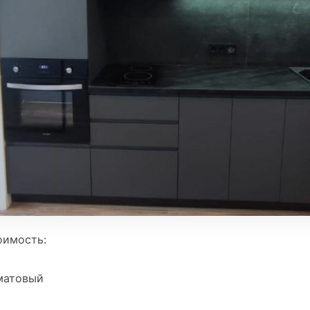
оимость:
матовый