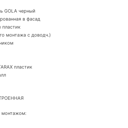
ль GOLA черный
рованная в фасад
 пластик
го монтажа с доводч.)
дчиком
TARAX пластик
алл
ТРОЕННАЯ
и монтажом: